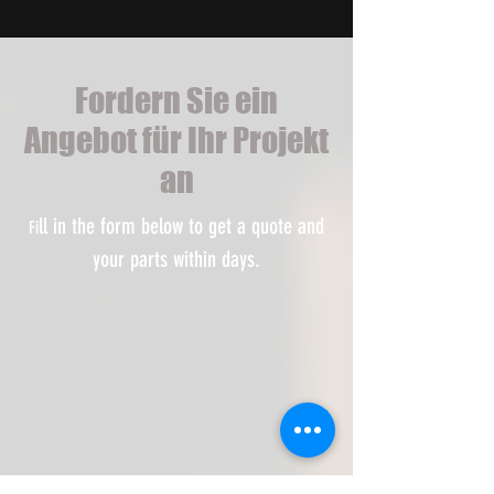
Fordern Sie ein
Angebot für Ihr Projekt
an
ll in the form below to get a quote and
Fi
your parts within days.