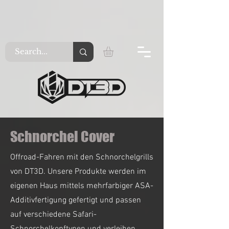
Schnorchel Cover
Offroad-Fahren mit den Schnorchelgrills
von DT3D. Unsere Produkte werden im
eigenen Haus mittels mehrfarbiger ASA-
Additivfertigung gefertigt und passen
auf verschiedene Safari-