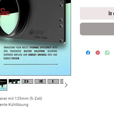
In
anel mit 125mm (5-Zoll)
iente Kühllösung