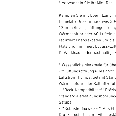
**Verwandeln Sie Ihr Mini-Rack
Kämpfen Sie mit Überhitzung in
Homelab? Unser innovatives 3D-
125mm (5-Zoll) Lüftungsöffnung 
Wärmeabfuhr oder AC-Lufteinlei
reduziert Energiekosten um bis
Platz und minimiert Bypass-Luf
KI-Workloads oder nachhaltige
**Wesentliche Merkmale für übe
- **Lüftungsöffnungs-Design:*
Luftstrom, kompatibel mit Stand
Wärmeabfuhr oder Kaltluftzufuh
- **Rack-Kompatibilität:** Präz
Standard-Befestigungsbohrungen
Setups.
- **Robuste Bauweise:** Aus P
Drucker gefertigt, mit Hitzebe