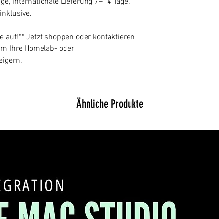
ge, internationale Lieferung 7–14 Tage.
nklusive.
e auf!** Jetzt shoppen oder kontaktieren
um Ihre Homelab- oder
eigern.
Ähnliche Produkte