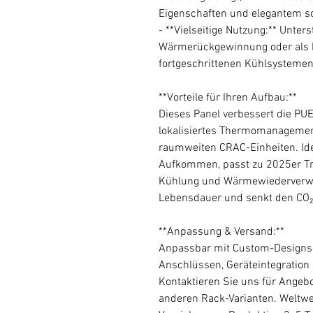
Eigenschaften und elegantem s
- **Vielseitige Nutzung:** Unter
Wärmerückgewinnung oder als k
fortgeschrittenen Kühlsysteme
**Vorteile für Ihren Aufbau:**
Dieses Panel verbessert die PU
lokalisiertes Thermomanagement
raumweiten CRAC-Einheiten. I
Aufkommen, passt zu 2025er Tre
Kühlung und Wärmewiederverwe
Lebensdauer und senkt den CO
**Anpassung & Versand:**
Anpassbar mit Custom-Designs 
Anschlüssen, Geräteintegration (
Kontaktieren Sie uns für Angebot
anderen Rack-Varianten. Weltwe