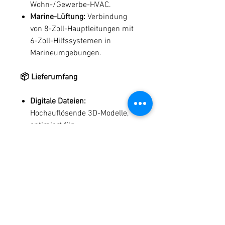
Wohn-/Gewerbe-HVAC.
Marine-Lüftung:
Verbindung
von 8-Zoll-Hauptleitungen mit
6-Zoll-Hilfssystemen in
Marineumgebungen.
📦 Lieferumfang
Digitale Dateien:
Hochauflösende 3D-Modelle,
optimiert für
industrietauglichen Druck.
🛠️ Technische Daten
Materialkompatibilität:
Empfohlen werden PETG, ASA
oder ABS für maximale
Haltbarkeit.