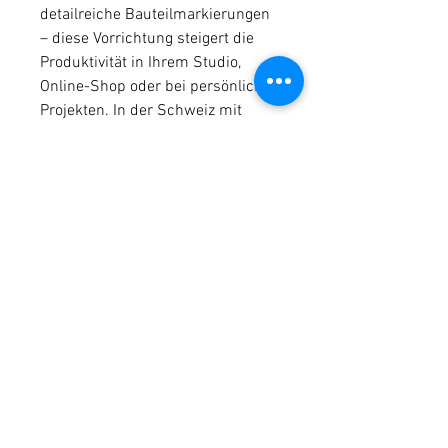
detailreiche Bauteilmarkierungen
– diese Vorrichtung steigert die
Produktivität in Ihrem Studio,
Online-Shop oder bei persönlichen
Projekten. In der Schweiz mit
modernsten Verfahren von Hand
gefertigt, kommt sie vollständig
vorbereitet mit beiliegenden
Befestigungsmitteln zur schnellen
Montage.
Bereit für ein Upgrade Ihres
Gravur-Workflows? Holen Sie sich
diesen Multifunktions-Laser-Halter
jetzt und erschließen Sie neue
Effizienz- und Qualitätsstufen!
Anpassungen oder größere
Stückzahlen? Sprechen Sie uns an
– wir helfen gerne weiter.