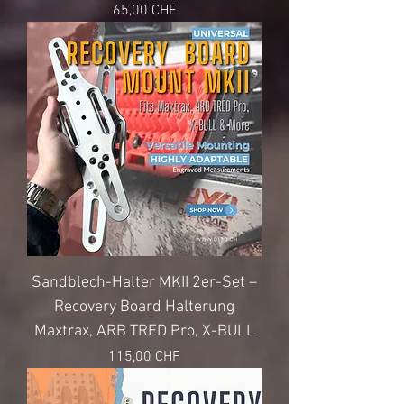
Preis
65,00 CHF
Sandblech-Halter MKII 2er-Set –
Recovery Board Halterung
Maxtrax, ARB TRED Pro, X-BULL
Preis
115,00 CHF